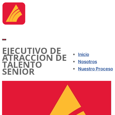
EJECUTIVO DE
ATRACCION DE
Inicio
TALENTO
Nosotros
SENIOR
Nuestro Proceso