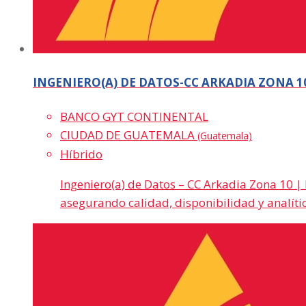
INGENIERO(A) DE DATOS-CC ARKADIA ZONA 1
BANCO GYT CONTINENTAL
CIUDAD DE GUATEMALA
(Guatemala)
Híbrido
Ingeniero(a) de Datos – CC Arkadia Zona 10 |
asegurando calidad, disponibilidad y analít