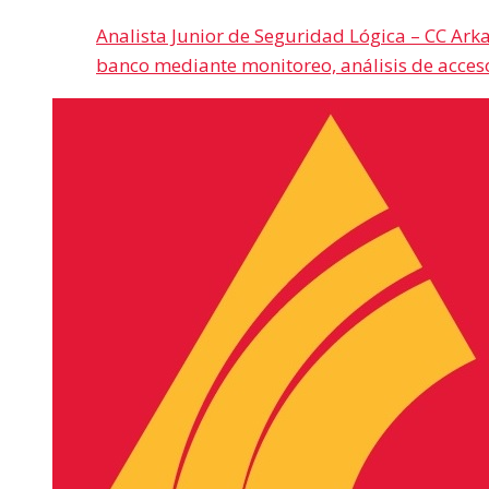
Analista Junior de Seguridad Lógica – CC Ark
banco mediante monitoreo, análisis de acces