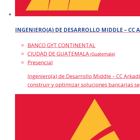
INGENIERO(A) DE DESARROLLO MIDDLE – CC 
BANCO GYT CONTINENTAL
CIUDAD DE GUATEMALA
(Guatemala)
Presencial
Ingeniero(a) de Desarrollo Middle – CC Arkad
construir y optimizar soluciones bancarias s